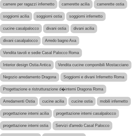
camere per ragazzi infernetto
camerette acilia
camerette ostia
soggiorni acilia
soggiorni ostia
soggiorni infernetto
cucine casalpalocco
divani ostia
divani acilia
divani casalpalocco
Arredo bagno Axa
Vendita tavoli e sedie Casal Palocco Roma
Interior design Ostia Antica
Vendita cucine componibili Mostacciano
Negozio arredamento Dragona
Soggiorni e divani Infernetto Roma
Progettazione e ristrutturazione d�interni Dragona Roma
Arredamenti Ostia
cucine acilia
cucine ostia
mobili infernetto
progettazione interni acilia
progettazione interni casalpalocco
progettazione interni ostia
Servizi d'arredo Casal Palocco